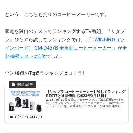
という、こちらも拘りのコーヒーメーカーです。
家電を独自のテストでランキングするTV番組、『サタプ
ラ』ひたすら試してランキングでは、
『TWINBIRD（ツ
インバード） CM-D457B 全自動コーヒーメーカー 』が全
14機種テストの1位
でした。
全14機種のTop5ランキングはコチラ⇩
【サタプラ コーヒーメーカー】試してランキング
BEST5と通販情報【2023年9月16日】
2023年9月16日放送のサタデープラス『清水麻椰ひたすら
試してランキング』は『コーヒーメーカー』。14台のコー
ヒーメーカーを、清水麻椰アナウンサーが独自の目線で評
価！味の良さと香りの良さでは・・・バリスタ日本チャン
ピョンで、ラテアート世界...
hm777777.xsrv.jp