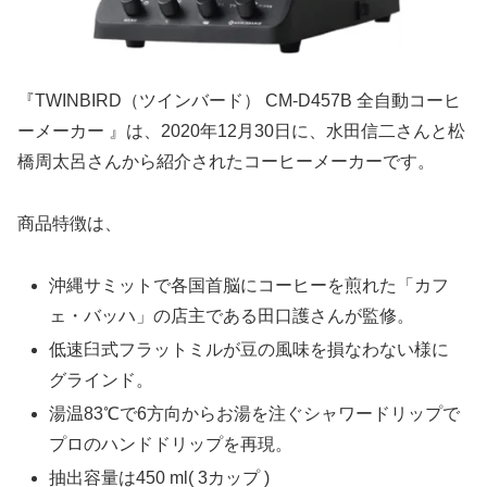
『TWINBIRD（ツインバード） CM-D457B 全自動コーヒ
ーメーカー 』は、2020年12月30日に、水田信二さんと松
橋周太呂さんから紹介されたコーヒーメーカーです。
商品特徴は、
沖縄サミットで各国首脳にコーヒーを煎れた「カフ
ェ・バッハ」の店主である田口護さんが監修。
低速臼式フラットミルが豆の風味を損なわない様に
グラインド。
湯温83℃で6方向からお湯を注ぐシャワードリップで
プロのハンドドリップを再現。
抽出容量は450 ml( 3カップ )