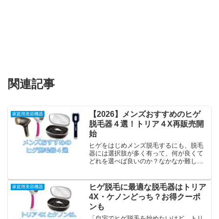
関連記事
【2026】メンズおすすめのヒゲ
家庭用美容機器
脱毛器４選！トリア４X再販売開
始
ヒゲをはじめメンズ脱毛するにも、脱毛
器には選択肢が多く有って、何が良くて
どれを選べば良いのか？なかなか難しい
ですよね。特にヒゲの脱毛にはパワーの
ある脱毛器が必要だといわれます。パワ
ーの無い脱毛器は効果がないのでしょう
ヒゲ脱毛に最適な脱毛器はトリア
家庭用美容機器
か？ブログ管理人光脱毛器...
4X・ケノンどっち？お得クーポ
ンも
「自宅でヒゲ脱毛を始めたいけど、トリ