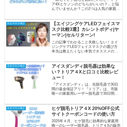
ア4Xとケノンのどちらがいいの？」と悩
んでいませんか？この2つは人気の家庭用
脱毛器ですが、脱毛方式や効果、痛みの
感じ方、使い勝手が大きく異なります。
この記事では、ヒゲ脱毛を中心に、トリ
【エイジングケアLEDフェイスマ
家庭用美容機器
アとケノンの特徴や効...
スク比較3選】カレントボディ|ヤ
ーマン|セルリターン!
この記事でわかること失敗しない！エイ
ジングケアLEDフェイスマスクの選び方
本当は教えたくない本気でオススメのエ
イジングケアLEDフェイスマスクランキ
ング「しみ・くすみをケアしたいけれ
ど、クリニックやサロンに行くのはたい
アイスダンディ脱毛器は効果な
家庭用美容機器
へん」「ニキビ跡や毛穴...
い？トリア４Xと口コミ比較レビ
ュー！
『アイスダンディ』は、光脱毛器で30日
間の返金保証アリ！『トリア』は、市販
唯一の家庭用レーザー脱毛器で30日間の
返金保証アリ！当記事では『アイスダン
ディ』と『トリア』２つの脱毛器は効果
が無いのか？独自アンケート含め口コミ
ヒゲ脱毛トリア４X 20%OFF公式
家庭用美容機器
と評判についてまとめています。
サイトクーポンコードの使い方
2025年４月、ヒゲ脱毛に効果的な家庭用
唯一のレーザー脱毛器、トリア４Xの販売