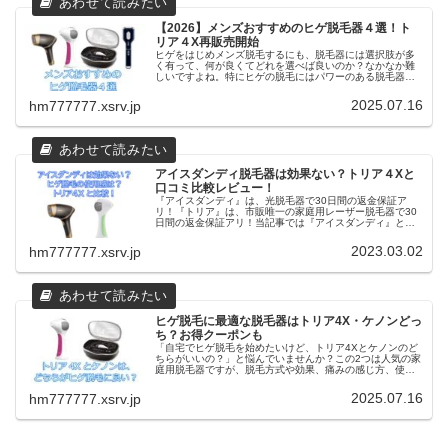
【2026】メンズおすすめのヒゲ脱毛器４選！ト
リア４X再販売開始
ヒゲをはじめメンズ脱毛するにも、脱毛器には選択肢が多
く有って、何が良くてどれを選べば良いのか？なかなか難
しいですよね。特にヒゲの脱毛にはパワーのある脱毛器が
必要だといわれます。パワーの無い脱毛器は効果がないの
でしょうか？ブログ管理人光脱毛器...
2025.07.16
hm777777.xsrv.jp
アイスダンディ脱毛器は効果ない？トリア４Xと
口コミ比較レビュー！
『アイスダンディ』は、光脱毛器で30日間の返金保証ア
リ！『トリア』は、市販唯一の家庭用レーザー脱毛器で30
日間の返金保証アリ！当記事では『アイスダンディ』と
『トリア』２つの脱毛器は効果が無いのか？独自アンケー
ト含め口コミと評判についてまとめています。
2023.03.02
hm777777.xsrv.jp
ヒゲ脱毛に最適な脱毛器はトリア4X・ケノンどっ
ち？お得クーポンも
「自宅でヒゲ脱毛を始めたいけど、トリア4Xとケノンのど
ちらがいいの？」と悩んでいませんか？この2つは人気の家
庭用脱毛器ですが、脱毛方式や効果、痛みの感じ方、使い
勝手が大きく異なります。この記事では、ヒゲ脱毛を中心
に、トリアとケノンの特徴や効...
2025.07.16
hm777777.xsrv.jp