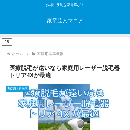
お得に便利な家電選び！
家電芸人マニア
PR
ホーム
家庭用美容機器
医療脱毛が遠いなら家庭用レーザー脱毛器
トリア4Xが最適
家庭用美容機器