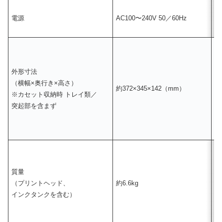
電源
AC100〜240V 50／60Hz
A
外形寸法
（横幅×奥行き×高さ）
約372×345×142（mm）
約
※カセット収納時 トレイ類／
突起部を含まず
質量
（プリントヘッド、
約6.6kg
約
インクタンクを含む）