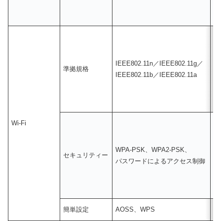
IEEE802.11n／IEEE802.11g／
I
準拠規格
IEEE802.11b／IEEE802.11a
IE
Wi-Fi
WPA-PSK、WPA2-PSK、
W
セキュリティー
パスワードによるアクセス制御
パ
簡単設定
AOSS、WPS
A