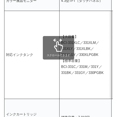
カラー液晶モニター
4.3型TFT（タッチパネル）
4
【大容量】
BCI-331XLC／331XLM／
331XLY／331XLBK／
X
対応インクタンク
331XLGY／330XLPGBK
スクロールできます
N
【標準容量】
BCI-331C／331M／331Y／
331BK／331GY／330PGBK
インクカートリッジ