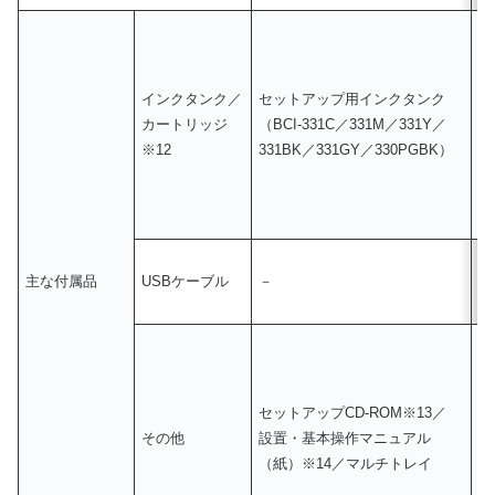
インクタンク／
セットアップ用インクタンク
セ
カートリッジ
（BCI-331C／331M／331Y／
（
※12
331BK／331GY／330PGBK）
N
主な付属品
USBケーブル
－
－
セットアップCD-ROM※13／
セ
その他
設置・基本操作マニュアル
設
（紙）※14／マルチトレイ
※