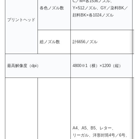
C／M×各1536ノズル、
C
各色ノズル数
Y×512ノズル、GY／染料BK／
Y
顔料BK×各1024ノズル
顔
プリントヘッド
総ノズル数
計6656ノズル
計
最高解像度（dpi）
4800※1（横）×1200（縦）
4
A4、A5、B5、レター、
A
リーガル、洋形封筒4号／6号、
リ