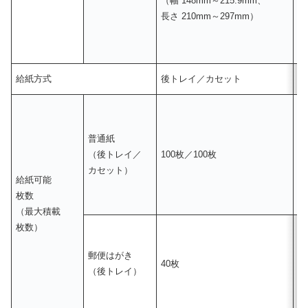
（幅 148mm～215.9mm、
（
長さ 210mm～297mm）
長
給紙方式
後トレイ／カセット
後
普通紙
（後トレイ／
100枚／100枚
1
カセット）
給紙可能
枚数
（最大積載
枚数）
郵便はがき
40枚
4
（後トレイ）