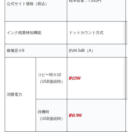
標準容量：7,810円
3
公式サイト価格（税込）
インク残量検知機能
ドットカウント方式
ド
稼働音※9
約44.5dB（A）
約
コピー時※10
約15W
約
（USB接続時）
消費電力
待機時
約0.9W
約
（USB接続時）