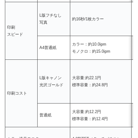
L版フチなし
約16秒/1枚カラー
約
写真
印刷
スピード
カラー：約10.0ipm
カ
A4普通紙
モノクロ：約15.0ipm
モ
L版キャノン
大容量:約22.1円
約
光沢ゴールド
標準容量：約24.8円
印刷コスト
大容量:約12.2円
普通紙
約
標準容量：約12.4円