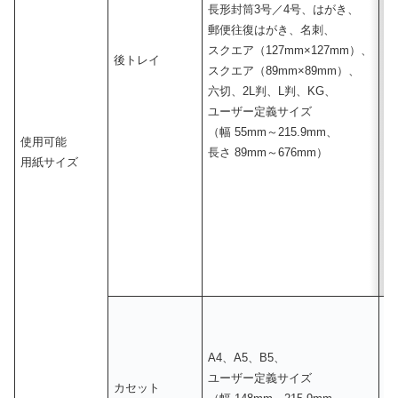
長形封筒3号／4号、はがき、
長
郵便往復はがき、名刺、
郵
スクエア（127mm×127mm）、
ス
後トレイ
スクエア（89mm×89mm）、
ス
六切、2L判、L判、KG、
六
ユーザー定義サイズ
ユ
（幅 55mm～215.9mm、
（
使用可能
長さ 89mm～676mm）
長
用紙サイズ
A4、A5、B5、
A
ユーザー定義サイズ
ユ
カセット